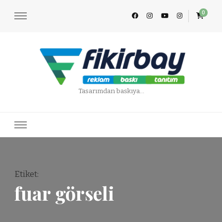
0
Tasarımdan baskıya…
Etiket
:
fuar görseli