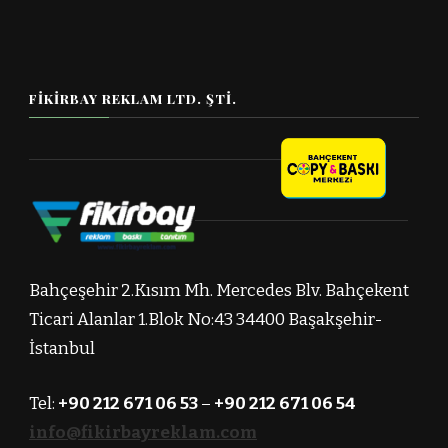
FIKIRBAY REKLAM LTD. ŞTI.
Bahçeşehir 2.Kısım Mh. Mercedes Blv. Bahçekent
Ticari Alanlar 1.Blok No:43 34400 Başakşehir-
İstanbul
Tel:
+90 212 671 06 53
–
+90 212 671 06 54
info@fikirbayreklam.com